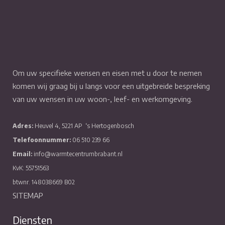
Om uw specifieke wensen en eisen met u door te nemen
komen wij graag bij u langs voor een uitgebreide bespreking
van uw wensen in uw woon-, leef- en werkomgeving.
Adres:
Heuvel 4, 5221 AP
‘s Hertogenbosch
Telefoonnummer:
06 510 239 66
Email:
info@warmtecentrumbrabant.nl
KvK: 55751563
btwnr. 148038669 B02
SITEMAP
Diensten