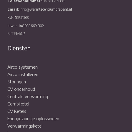
Telefoonnummer:
06 510 239 66
Email:
info@warmtecentrumbrabant.nl
KvK: 55751563
btwnr. 148038669 B02
SITEMAP
Diensten
Airco systemen
Airco installeren
Storingen
CV onderhoud
Centrale verwarming
Combiketel
CV Ketels
Energiezuinige oplossingen
Verwarmingsketel