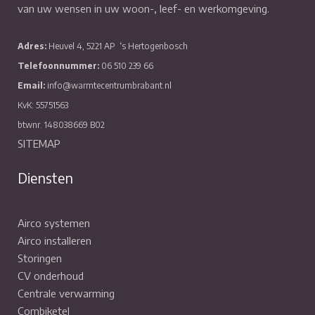
van uw wensen in uw woon-, leef- en werkomgeving.
Adres:
Heuvel 4, 5221 AP
‘s Hertogenbosch
Telefoonnummer:
06 510 239 66
Email:
info@warmtecentrumbrabant.nl
KvK: 55751563
btwnr. 148038669 B02
SITEMAP
Diensten
Airco systemen
Airco installeren
Storingen
CV onderhoud
Centrale verwarming
Combiketel