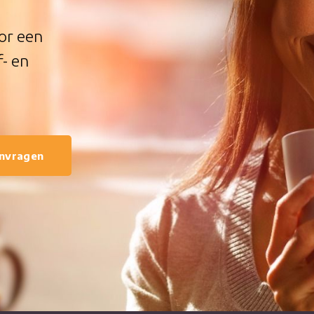
oor een
f- en
anvragen