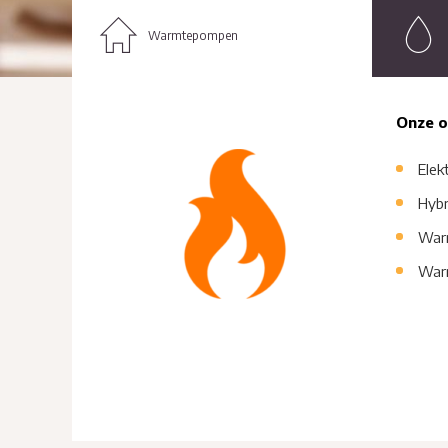
Warmtepompen
Onze o
Elek
Hyb
War
War