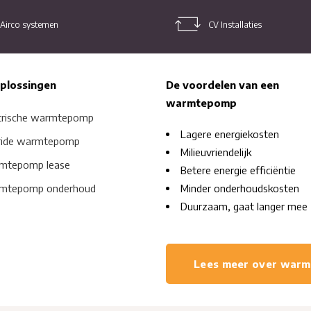
Airco systemen
CV Installaties
plossingen
De voordelen van een
warmtepomp
trische warmtepomp
Lagere energiekosten
ride warmtepomp
Milieuvriendelijk
mtepomp lease
Betere energie efficiëntie
mtepomp onderhoud
Minder onderhoudskosten
Duurzaam, gaat langer mee
Lees meer over war