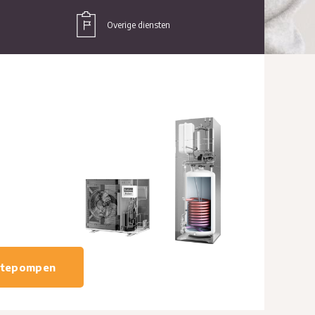
Overige diensten
mtepompen