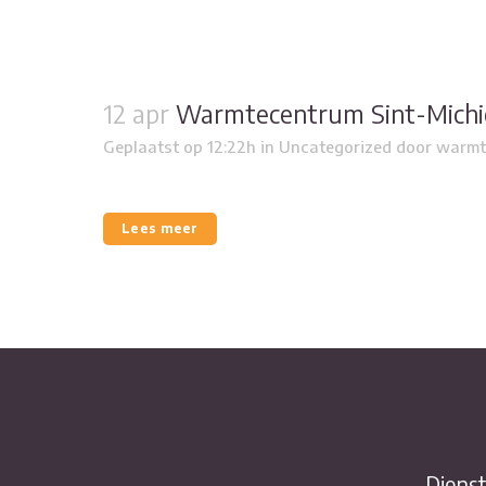
12 apr
Warmtecentrum Sint-Michie
Geplaatst op 12:22h
in
Uncategorized
door
warmt
Lees meer
Diens