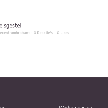
lsgestel
ecentrumbrabant
0 Reactie's
0
Likes
ten
Werkomgeving