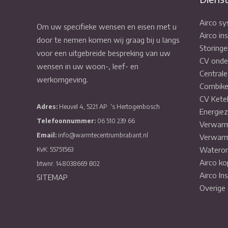
Airco s
Om uw specifieke wensen en eisen met u
Airco ins
door te nemen komen wij graag bij u langs
Storinge
voor een uitgebreide bespreking van uw
CV onde
wensen in uw woon-, leef- en
Central
werkomgeving.
Combike
CV Kete
Adres:
Heuvel 4, 5221 AP
‘s Hertogenbosch
Energiez
Telefoonnummer:
06 510 239 66
Verwarm
Email:
info@warmtecentrumbrabant.nl
Verwarm
Wateron
KvK: 55751563
Airco ko
btwnr. 148038669 B02
Airco In
SITEMAP
Overige 