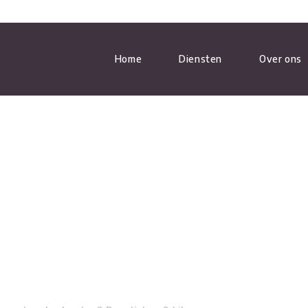
Home
Diensten
Over ons
WARMTEPOMP ONDERHOUD
AIRCO INSTALLEREN
AIRCO ONDERHOUD
CENTRALE VERWARMING