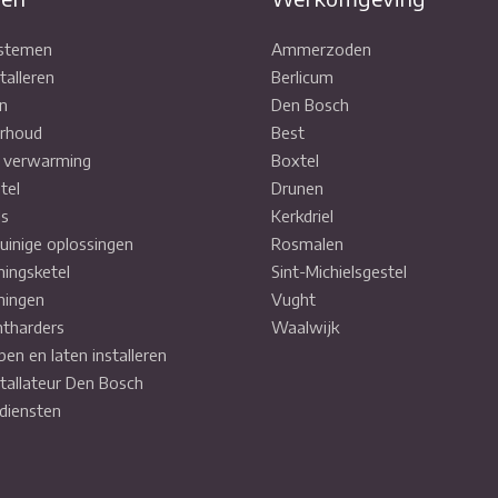
ystemen
Ammerzoden
talleren
Berlicum
n
Den Bosch
rhoud
Best
e verwarming
Boxtel
tel
Drunen
ls
Kerkdriel
uinige oplossingen
Rosmalen
ingsketel
Sint-Michielsgestel
ingen
Vught
tharders
Waalwijk
pen en laten installeren
stallateur Den Bosch
diensten