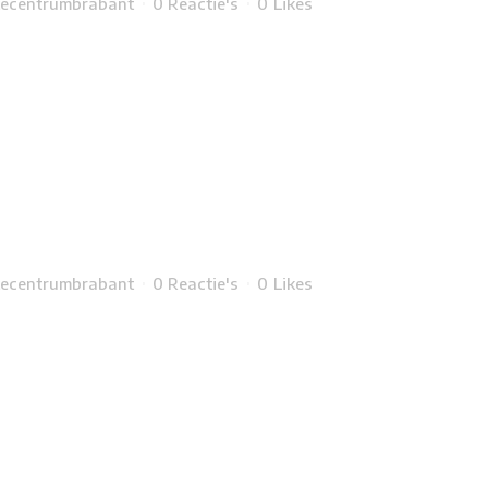
ecentrumbrabant
0 Reactie's
0
Likes
COMBIKETEL
CV ONDERHOUD
VERWARMINGEN
ENERGIEZUINIGE OPLOSSING
VLOERVERWARMING
STORINGEN
ecentrumbrabant
0 Reactie's
0
Likes
WATERONTHARDERS
SERVICE (ONDERHOUDSCON