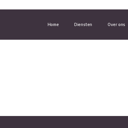
Home
Diensten
Over ons
WARMTEPOMP ONDERHOUD
AIRCO INSTALLEREN
AIRCO ONDERHOUD
CENTRALE VERWARMING