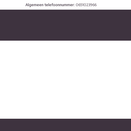
Algemeen telefoonnummer:
0651023966
stopcontact