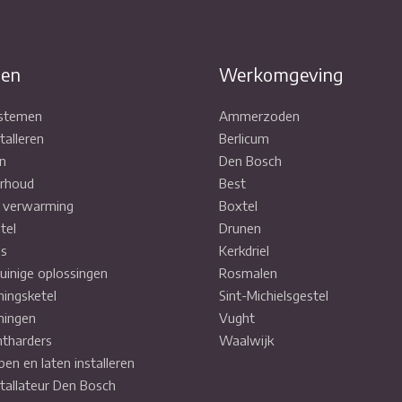
COMBIKETEL
CV ONDERHOUD
ten
Werkomgeving
VERWARMINGEN
ystemen
Ammerzoden
talleren
Berlicum
ENERGIEZUINIGE OPLOSSING
n
Den Bosch
rhoud
Best
VLOERVERWARMING
e verwarming
Boxtel
STORINGEN
tel
Drunen
ls
Kerkdriel
WATERONTHARDERS
uinige oplossingen
Rosmalen
SERVICE (ONDERHOUDSCON
ingsketel
Sint-Michielsgestel
ingen
Vught
tharders
Waalwijk
pen en laten installeren
stallateur Den Bosch