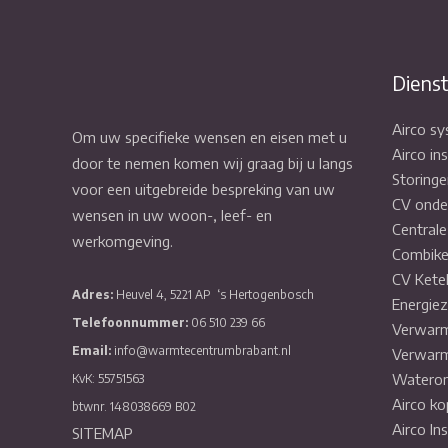
Diens
Airco s
Om uw specifieke wensen en eisen met u
Airco ins
door te nemen komen wij graag bij u langs
Storinge
voor een uitgebreide bespreking van uw
CV onde
wensen in uw woon-, leef- en
Central
werkomgeving.
Combike
CV Kete
Adres:
Heuvel 4, 5221 AP
‘s Hertogenbosch
Energiez
Telefoonnummer:
06 510 239 66
Verwarm
Email:
info@warmtecentrumbrabant.nl
Verwarm
Wateron
KvK: 55751563
Airco ko
btwnr. 148038669 B02
Airco In
SITEMAP