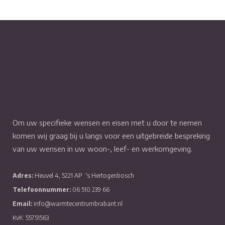
Om uw specifieke wensen en eisen met u door te nemen
komen wij graag bij u langs voor een uitgebreide bespreking
van uw wensen in uw woon-, leef- en werkomgeving.
Adres:
Heuvel 4, 5221 AP
‘s Hertogenbosch
Telefoonnummer:
06 510 239 66
Email:
info@warmtecentrumbrabant.nl
KvK: 55751563