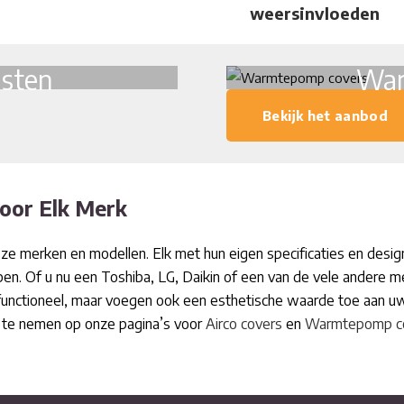
weersinvloeden
COMBIKETEL
CV ONDERHOUD
sten
War
VERWARMINGEN
Bekijk het aanbod
ENERGIEZUINIGE OPLOSSING
VLOERVERWARMING
voor Elk Merk
STORINGEN
oze merken en modellen. Elk met hun eigen specificaties en desi
WATERONTHARDERS
n. Of u nu een Toshiba, LG, Daikin of een van de vele andere m
SERVICE (ONDERHOUDSCON
en functioneel, maar voegen ook een esthetische waarde toe aan uw
je te nemen op onze pagina’s voor
Airco covers
en
Warmtepomp c