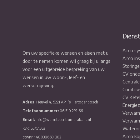
Diens
Airco s
Om uw specifieke wensen en eisen met u
Airco ins
door te nemen komen wij graag bij u langs
Storinge
voor een uitgebreide bespreking van uw
CV onde
wensen in uw woon-, leef- en
Central
werkomgeving.
Combike
CV Kete
Adres:
Heuvel 4, 5221 AP
‘s Hertogenbosch
Energiez
Telefoonnummer:
06 510 239 66
Verwarm
Email:
info@warmtecentrumbrabant.nl
Verwarm
Wateron
KvK: 55751563
Airco ko
btwnr. 148038669 B02