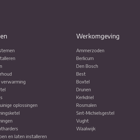
ten
Werkomgeving
ystemen
Ammerzoden
talleren
Berlicum
n
Den Bosch
rhoud
Best
e verwarming
Boxtel
tel
Drunen
ls
Kerkdriel
uinige oplossingen
Rosmalen
ingsketel
Sint-Michielsgestel
ingen
Vught
tharders
Waalwijk
pen en laten installeren