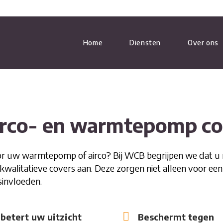
Home
Diensten
Over ons
WARMTEPOMP ONDERHOUD
irco- en warmtepomp co
AIRCO INSTALLEREN
 uw warmtepomp of airco? Bij WCB begrijpen we dat u mis
walitatieve covers aan. Deze zorgen niet alleen voor een
AIRCO ONDERHOUD
sinvloeden.
CENTRALE VERWARMING
betert uw uitzicht
Beschermt tegen