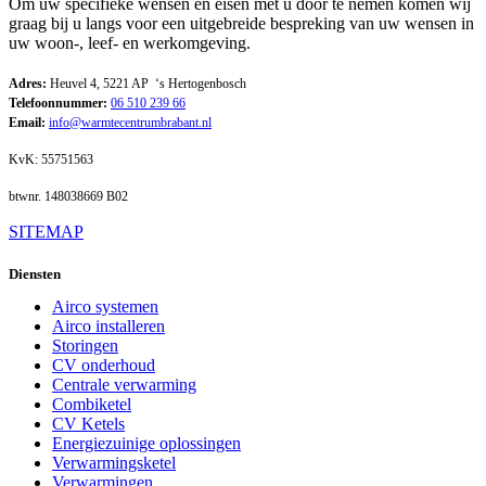
Om uw specifieke wensen en eisen met u door te nemen komen wij
graag bij u langs voor een uitgebreide bespreking van uw wensen in
uw woon-, leef- en werkomgeving.
Adres:
Heuvel 4, 5221 AP
‘s Hertogenbosch
Telefoonnummer:
06 510 239 66
Email:
info@warmtecentrumbrabant.nl
KvK: 55751563
btwnr. 148038669 B02
SITEMAP
Diensten
Airco systemen
Airco installeren
Storingen
CV onderhoud
Centrale verwarming
Combiketel
CV Ketels
Energiezuinige oplossingen
Verwarmingsketel
Verwarmingen