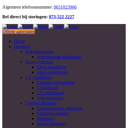
Algemeen telefoonnummer:
0651023966
Bel direct bij storingen:
073-522 2227
Offerte aanvragen
Home
Diensten
Warmtepompen
Warmtepomp onderhoud
Airco systemen
Airco installeren
Airco onderhoud
CV Installaties
Centrale verwarming
Combiketel
CV onderhoud
Verwarmingen
Overige diensten
Energiezuinige oplossing
Vloerverwarming
Storingen
Waterontharders