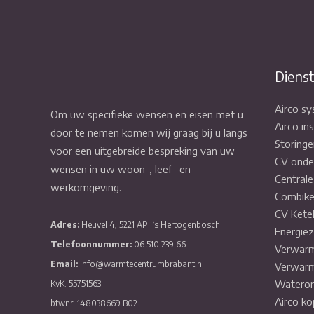
Diens
Airco s
Om uw specifieke wensen en eisen met u
Airco ins
door te nemen komen wij graag bij u langs
Storinge
voor een uitgebreide bespreking van uw
CV onde
wensen in uw woon-, leef- en
Central
werkomgeving.
Combike
CV Kete
Adres:
Heuvel 4, 5221 AP
‘s Hertogenbosch
Energiez
Telefoonnummer:
06 510 239 66
Verwarm
Email:
info@warmtecentrumbrabant.nl
Verwarm
Wateron
KvK: 55751563
Airco ko
btwnr. 148038669 B02