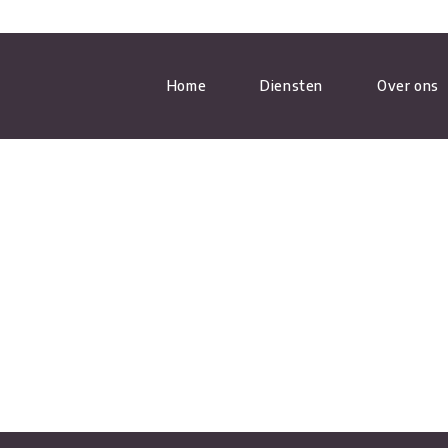
Home
Diensten
Over ons
stallatie
WARMTEPOMP ONDERHOUD
AIRCO INSTALLEREN
AIRCO ONDERHOUD
CENTRALE VERWARMING