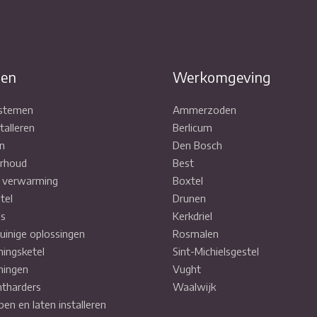
COMBIKETEL
CV ONDERHOUD
VERWARMINGEN
ten
Werkomgeving
ystemen
Ammerzoden
ENERGIEZUINIGE OPLOSSING
talleren
Berlicum
n
Den Bosch
VLOERVERWARMING
rhoud
Best
STORINGEN
e verwarming
Boxtel
tel
Drunen
WATERONTHARDERS
ls
Kerkdriel
SERVICE (ONDERHOUDSCON
uinige oplossingen
Rosmalen
ingsketel
Sint-Michielsgestel
ingen
Vught
tharders
Waalwijk
pen en laten installeren