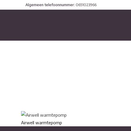
Algemeen telefoonnummer:
0651023966
warmtepomp_in
Airwell warmtepomp