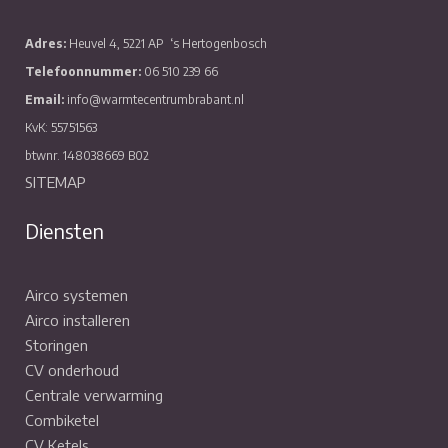
Adres:
Heuvel 4, 5221 AP
‘s Hertogenbosch
Telefoonnummer:
06 510 239 66
Email:
info@warmtecentrumbrabant.nl
KvK: 55751563
btwnr. 148038669 B02
SITEMAP
Diensten
Airco systemen
Airco installeren
Storingen
CV onderhoud
Centrale verwarming
Combiketel
CV Ketels